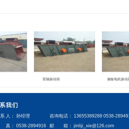
双轴振动筛
侧板电机振动
系我们
 系 人：
孙经理
咨询电话：
13655389288 0538-28949
 真：
0538-2894916
邮 箱：
jinliji_xie@126.com