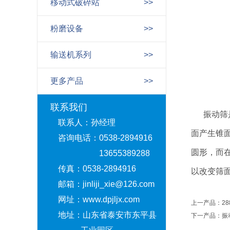
移动式破碎站
>>
粉磨设备
>>
输送机系列
>>
更多产品
>>
联系我们
振动筛
联系人：孙经理
面产生锥
咨询电话：0538-2894916
圆形，而
13655389288
传真：0538-2894916
以改变筛
邮箱：jinliji_xie@126.com
网址：www.dpjljx.com
上一产品：
2
地址：山东省泰安市东平县
下一产品：
振