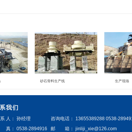
场
砂石骨料生产线
生产现场
系我们
 系 人：
孙经理
咨询电话：
13655389288 0538-28949
 真：
0538-2894916
邮 箱：
jinliji_xie@126.com